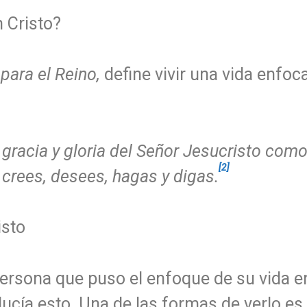
n Cristo?
para el Reino,
define vivir una vida enfoca
, gracia y gloria del Señor Jesucristo como
[2]
crees, desees, hagas y digas.
isto
persona que puso el enfoque de su vida e
ucía esto. Una de las formas de verlo es