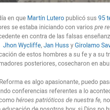
día en que
Martín Lutero
publicó sus
95 t
ores se estaba iniciando con varios
pre r
cedente en contra de las falsas enseñanz
Jhon Wycliffe
,
Jan Huss
y
Girolamo Sa
icación de estos hombres a su fe y a su t
ormadores posteriores, cosecharon en ab
 la Reforma es algo apasionante, puedo pa
ndo conferencias referentes a lo acontec
s como
héroes patrióticos de nuestra fe,
no
 la educación de nosotros hoy, si Dios no 